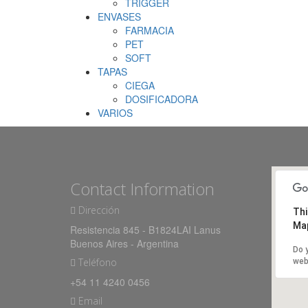
TRIGGER
ENVASES
FARMACIA
PET
SOFT
TAPAS
CIEGA
DOSIFICADORA
VARIOS
Contact Information
Dirección
Thi
Map
Resistencia 845 - B1824LAI Lanus
Buenos Aires - Argentina
Do 
Teléfono
web
+54 11 4240 0456
Email