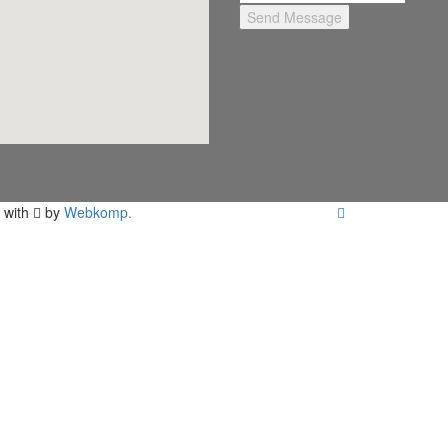
 with
by
Webkomp.