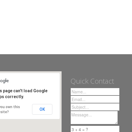
Quick Contact
s page can't load Google
s correctly.
you own this
OK
site?