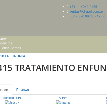
+54 11 4240 0456
ventas@dispul.com.ar
Lun - Vie: 09.00 - 17.00
ome
roductos
uienes Somos
410 ENFUNDADA
415 TRATAMIENTO ENFU
iption
Reviews
DOSIFICADORA
SPRAY