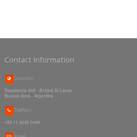
Contact Information
Dirección
Resistencia 845 - B1824LAI Lanus
Buenos Aires - Argentina
Teléfono
+54 11 4240 0456
Email