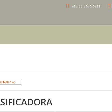
+54 11 4240 0456
ct Name +/-
SIFICADORA