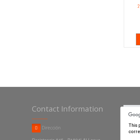
2
Contact Information
This 
Dirección
corre
Resistencia 845 - B1824LAI Lanus